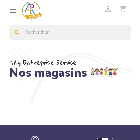

shopping_cart

search
Tilly Entreprise Service
Nos magasins